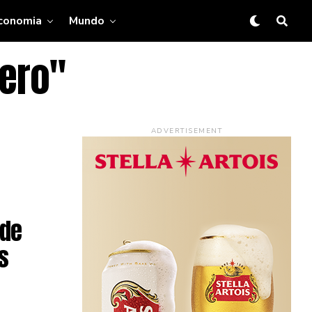
conomia
Mundo
lero"
ADVERTISEMENT
 de
s