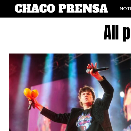
NOTI
All 