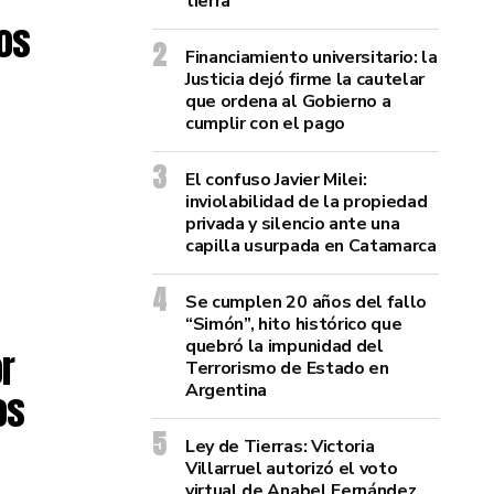
tierra”
los
Financiamiento universitario: la
Justicia dejó firme la cautelar
que ordena al Gobierno a
cumplir con el pago
El confuso Javier Milei:
inviolabilidad de la propiedad
privada y silencio ante una
capilla usurpada en Catamarca
Se cumplen 20 años del fallo
“Simón”, hito histórico que
quebró la impunidad del
or
Terrorismo de Estado en
Argentina
os
Ley de Tierras: Victoria
Villarruel autorizó el voto
virtual de Anabel Fernández