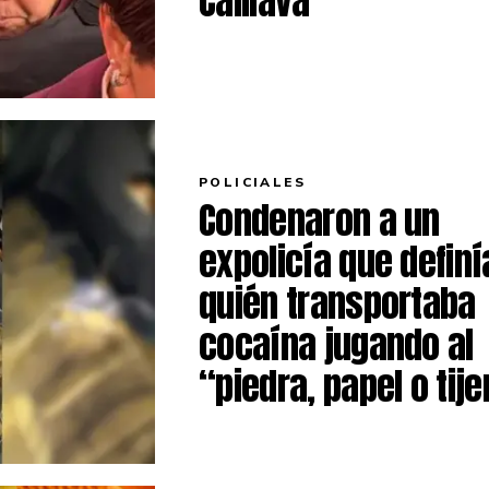
Caillava
POLICIALES
Condenaron a un
expolicía que definí
quién transportaba
cocaína jugando al
“piedra, papel o tije