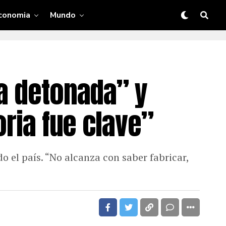
conomia
Mundo
ma detonada” y
oria fue clave”
o el país. “No alcanza con saber fabricar,