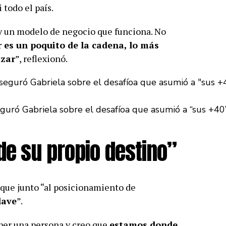
 todo el país.
y un modelo de negocio que funciona. No
r es un poquito de la cadena, lo más
izar
”, reflexionó.
eguró Gabriela sobre el desafíoa que asumió a “sus +40”
 de su propio destino”
que junto “al posicionamiento de
lave
”.
ber una persona y creo que
estamos donde