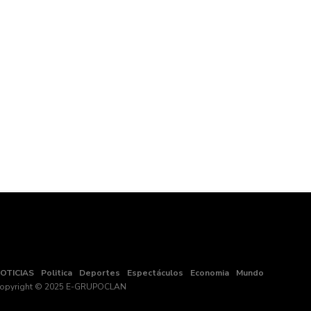
OTICIAS
Politica
Deportes
Espectáculos
Economia
Mundo
opyright © 2025 E-GRUPOCLAN