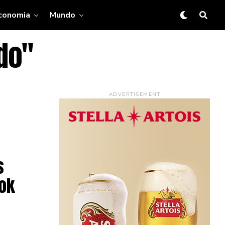
conomia
Mundo
rdo"
ADVERTISEMENT
s
ook