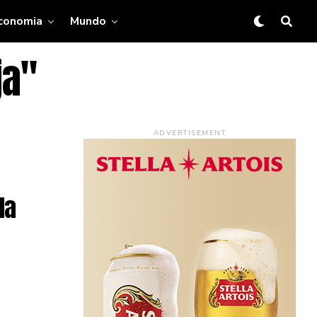
conomia
Mundo
ja"
ADVERTISEMENT
la