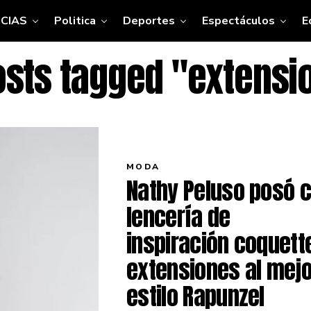
CIAS
Politica
Deportes
Espectáculos
E
posts tagged "extensi
MODA
Nathy Peluso posó 
lencería de
inspiración coquett
extensiones al mejo
estilo Rapunzel