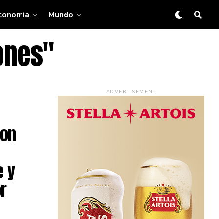
conomia
Mundo
ones"
ADVERTISEMENT
con
e y
r