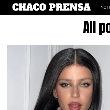
NOTI
All 