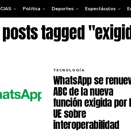
CIAS
Politica
Deportes
Espectáculos
E
l posts tagged "exigi
TECNOLOGÍA
WhatsApp se renuev
ABC de la nueva
función exigida por 
UE sobre
interoperabilidad