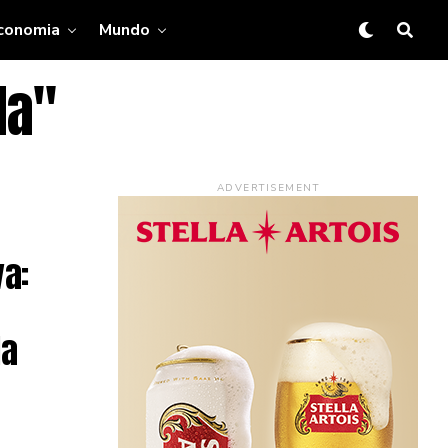
conomia
Mundo
da"
ADVERTISEMENT
a:
la