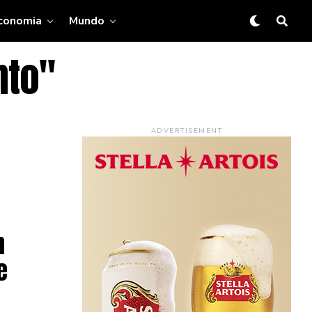
conomia
Mundo
nto"
ADVERTISEMENT
n
e