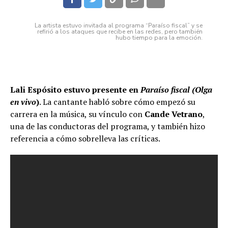
La artista estuvo invitada al programa “Paraíso fiscal” y se
refirió a los ataques que recibe en las redes, pero también
hubo tiempo para la emoción.
Lali Espósito
estuvo presente en
Paraíso fiscal (Olga
en vivo
)
. La cantante habló sobre cómo empezó su
carrera en la música, su vínculo con
Cande Vetrano
,
una de las conductoras del programa, y también hizo
referencia a cómo sobrelleva las críticas.