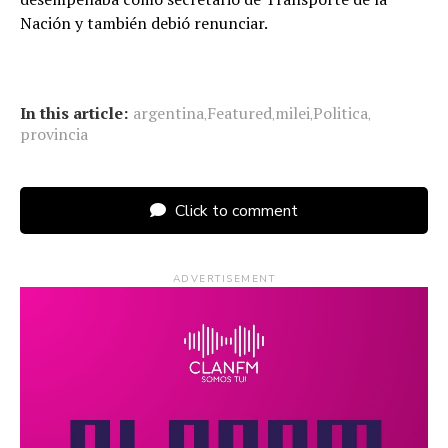
Nación y también debió renunciar.
In this article:
argentina
Featured
milei
Politica
,
,
,
,
provincia
Click to comment
ADVERTISEMENT