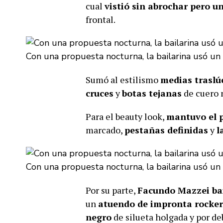
cual
vistió sin abrochar pero un
frontal.
Con una propuesta nocturna, la bailarina usó un
Sumó al estilismo
medias traslú
cruces
y
botas tejanas
de cuero 
Para el beauty look,
mantuvo el p
marcado,
pestañas definidas
y
l
Con una propuesta nocturna, la bailarina usó un
Por su parte,
Facundo Mazzei bai
un
atuendo de impronta rocker
negro
de silueta holgada y por de