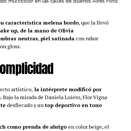
ado multicolor en las calles de Buenos Aires Foto:
su característica melena bordo
, que la llevó
ke up, de la mano de Olivia
ombras neutras
,
piel satinada
con rubor
on gloss.
complicidad
cto artístico,
la intérprete modificó por
a
. Bajo la mirada de Daniela Loiero, Flor Vigna
ste
desflecado y un
top deportivo en tono
ch como prenda de abrigo
en color beige, el