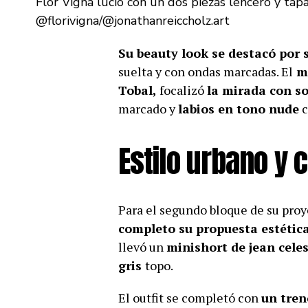
Flor Vigna lució con un dos piezas lencero y tap
@florivigna/@jonathanreiccholz.art
Su beauty look se destacó por 
suelta y con ondas marcadas. El
ma
Tobal,
focalizó
la mirada con s
marcado y
labios en tono nude
c
Estilo urbano y 
Para el segundo bloque de su proye
completo su propuesta estétic
llevó un
minishort de jean cele
gris
topo.
El outfit se completó con
un tren