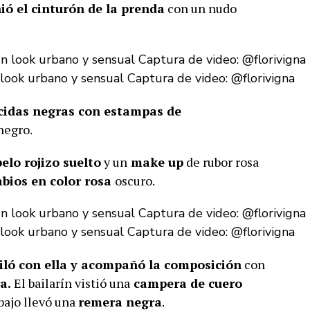
ió el cinturón de la prenda
con un nudo
 look urbano y sensual Captura de video: @florivigna
cidas negras con estampas de
negro.
elo rojizo suelto
y un
make up
de rubor rosa
abios en color rosa
oscuro.
 look urbano y sensual Captura de video: @florivigna
ló con ella y acompañó la composición
con
a.
El bailarín vistió una
campera de cuero
bajo llevó una
remera negra
.