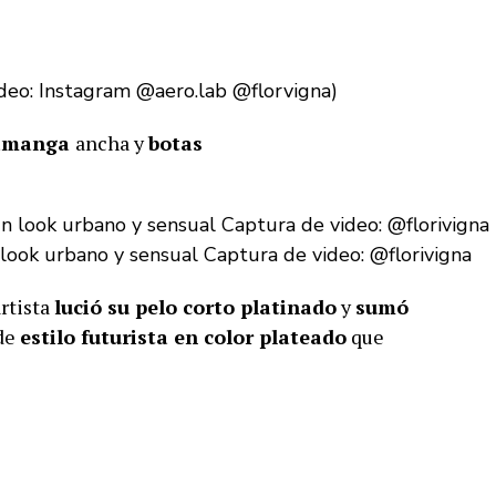
deo: Instagram @aero.lab @florvigna)
tamanga
ancha y
botas
 look urbano y sensual Captura de video: @florivigna
artista
lució su pelo corto platinado
y
sumó
de
estilo futurista en color plateado
que