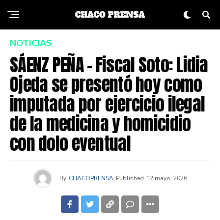
NOTICIAS
SÁENZ PEÑA – Fiscal Soto: Lidia
Ojeda se presentó hoy como
imputada por ejercicio ilegal
de la medicina y homicidio
con dolo eventual
By
CHACOPRENSA
Published
12 mayo, 2026