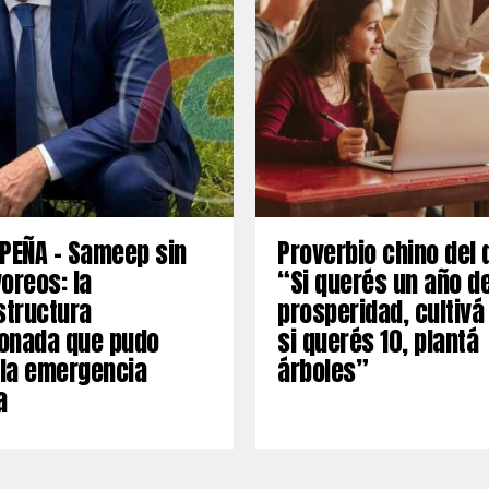
PEÑA – Sameep sin
Proverbio chino del 
oreos: la
“Si querés un año d
structura
prosperidad, cultivá
onada que pudo
si querés 10, plantá
 la emergencia
árboles”
a