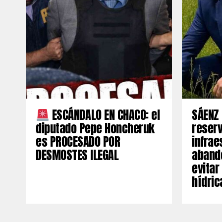
ESCÁNDALO EN CHACO: el
SÁENZ 
diputado Pepe Honcheruk
reserv
es PROCESADO POR
infrae
DESMOSTES ILEGAL
aband
evitar
hídric