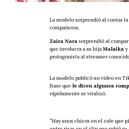
La modelo sorprendió al contar la
compañeros.
Zaira Nara
sorprendió al compart
que involucra a su hija
Malaika
y
protagonista al streamer conocid
La modelo publicó un video en Tik
frase que
le dicen algunos comp
rápidamente se viralizó.
“Hay unos chicos en el cole que p
entre risas en el clip que subió s