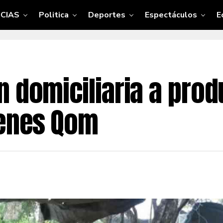
CIAS
Politica
Deportes
Espectáculos
E
n domiciliaria a pro
venes Qom