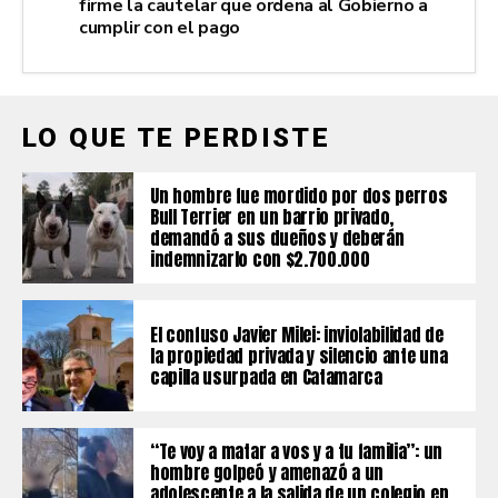
firme la cautelar que ordena al Gobierno a
cumplir con el pago
LO QUE TE PERDISTE
Un hombre fue mordido por dos perros
Bull Terrier en un barrio privado,
demandó a sus dueños y deberán
indemnizarlo con $2.700.000
El confuso Javier Milei: inviolabilidad de
la propiedad privada y silencio ante una
capilla usurpada en Catamarca
“Te voy a matar a vos y a tu familia”: un
hombre golpeó y amenazó a un
adolescente a la salida de un colegio en