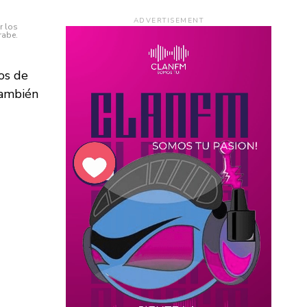
ADVERTISEMENT
r los
rabe.
os de
también