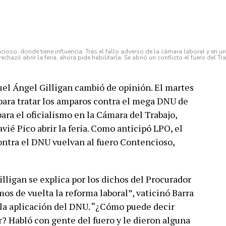
cioso, donde tiene influencia. Tras el fallo adverso de la cámara laboral y en un
echazó abrir la feria, ahora pide habilitarla. Se abrió un conflicto el fuero del Tr
guel Ángel Gilligan cambió de opinión. El martes
 para tratar los amparos contra el mega DNU de
 para el oficialismo en la Cámara del Trabajo,
avié Pico abrir la feria. Como anticipó LPO, el
ontra el DNU vuelvan al fuero Contencioso,
lligan se explica por los dichos del Procurador
os de vuelta la reforma laboral”, vaticinó Barra
e la aplicación del DNU. “¿Cómo puede decir
r? Habló con gente del fuero y le dieron alguna