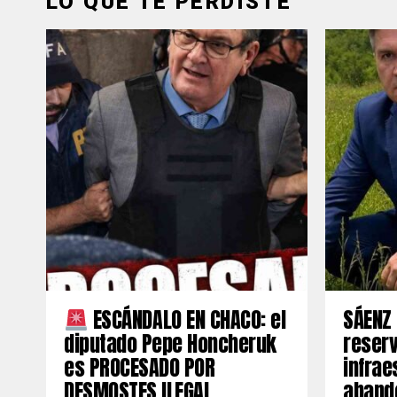
LO QUE TE PERDISTE
ESCÁNDALO EN CHACO: el
SÁENZ 
diputado Pepe Honcheruk
reserv
es PROCESADO POR
infrae
DESMOSTES ILEGAL
aband