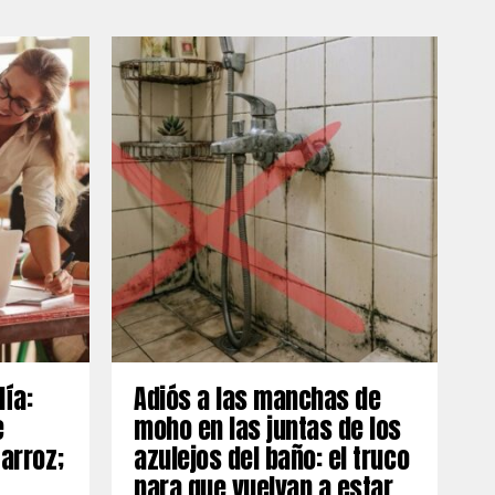
día:
Adiós a las manchas de
e
moho en las juntas de los
 arroz;
azulejos del baño: el truco
para que vuelvan a estar