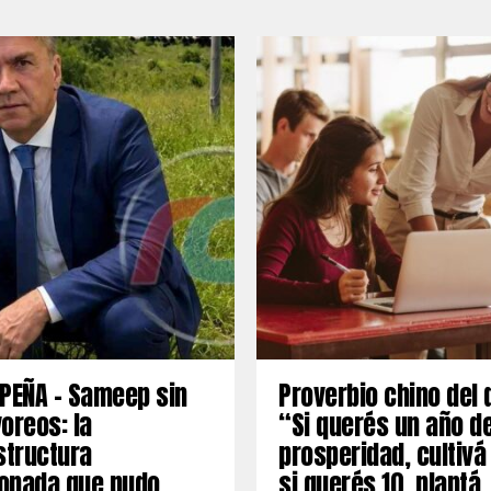
PEÑA – Sameep sin
Proverbio chino del 
oreos: la
“Si querés un año d
structura
prosperidad, cultivá
onada que pudo
si querés 10, plantá