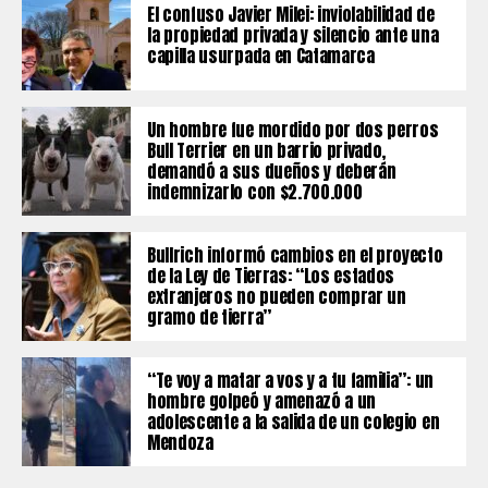
El confuso Javier Milei: inviolabilidad de
la propiedad privada y silencio ante una
capilla usurpada en Catamarca
Un hombre fue mordido por dos perros
Bull Terrier en un barrio privado,
demandó a sus dueños y deberán
indemnizarlo con $2.700.000
Bullrich informó cambios en el proyecto
de la Ley de Tierras: “Los estados
extranjeros no pueden comprar un
gramo de tierra”
“Te voy a matar a vos y a tu familia”: un
hombre golpeó y amenazó a un
adolescente a la salida de un colegio en
Mendoza