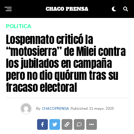
POLITICA
Lospennato criticó la
“motosierra” de Milei contra
los jubilados en campaña
pero no dio quórum tras su
fracaso electoral
By
CHACOPRENSA
Published
21 mayo, 2025