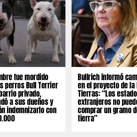
mbre fue mordido
Bullrich informó ca
s perros Bull Terrier
en el proyecto de la
barrio privado,
Tierras: “Los estad
dó a sus dueños y
extranjeros no pued
án indemnizarlo con
comprar un gramo d
0.000
tierra”