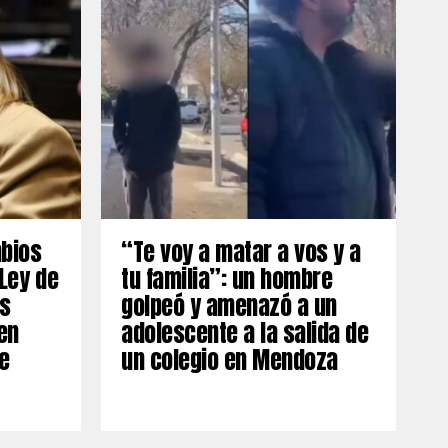
mbios
“Te voy a matar a vos y a
 Ley de
tu familia”: un hombre
os
golpeó y amenazó a un
en
adolescente a la salida de
e
un colegio en Mendoza