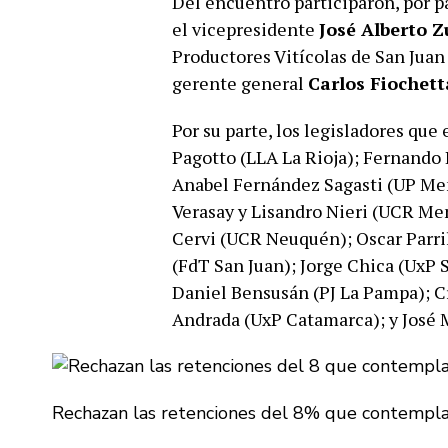
Del encuentro participaron, por p
el vicepresidente
José Alberto Z
Productores Vitícolas de San Jua
gerente general
Carlos Fiochett
Por su parte, los legisladores que
Pagotto (LLA La Rioja); Fernando 
Anabel Fernández Sagasti (UP Me
Verasay y Lisandro Nieri (UCR Me
Cervi (UCR Neuquén); Oscar Parri
(FdT San Juan); Jorge Chica (UxP 
Daniel Bensusán (PJ La Pampa); Cr
Andrada (UxP Catamarca); y José 
Rechazan las retenciones del 8% que contempla e