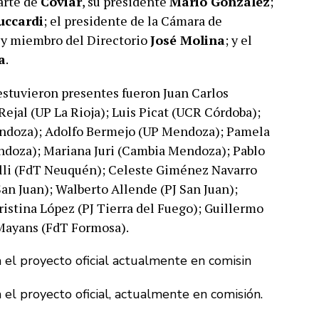
arte de
Coviar
, su presidente
Mario González
;
uccardi
; el presidente de la Cámara de
n y miembro del Directorio
José Molina
; y el
a
.
 estuvieron presentes fueron Juan Carlos
Rejal (UP La Rioja); Luis Picat (UCR Córdoba);
ndoza); Adolfo Bermejo (UP Mendoza); Pamela
ndoza); Mariana Juri (Cambia Mendoza); Pablo
lli (FdT Neuquén); Celeste Giménez Navarro
San Juan); Walberto Allende (PJ San Juan);
istina López (PJ Tierra del Fuego); Guillermo
Mayans (FdT Formosa).
l proyecto oficial, actualmente en comisión.