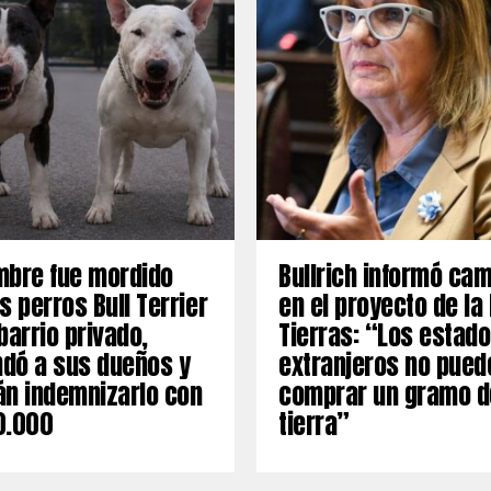
mbre fue mordido
Bullrich informó ca
s perros Bull Terrier
en el proyecto de la
barrio privado,
Tierras: “Los estad
dó a sus dueños y
extranjeros no pued
án indemnizarlo con
comprar un gramo d
0.000
tierra”