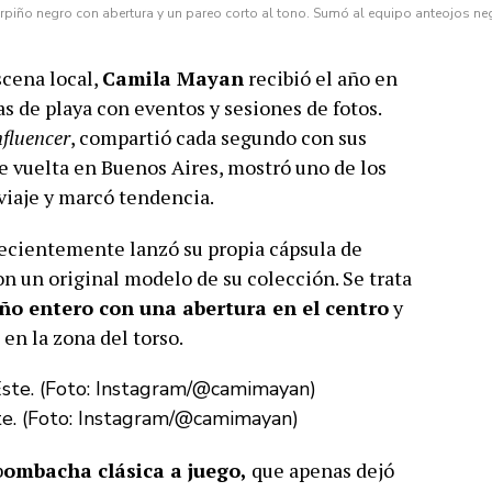
rpiño negro con abertura y un pareo corto al tono. Sumó al equipo anteojos ne
scena local,
Camila Mayan
recibió el año en
s de playa con eventos y sesiones de fotos.
nfluencer
, compartió cada segundo con sus
e vuelta en Buenos Aires, mostró uno de los
 viaje y marcó tendencia.
 recientemente lanzó su propia cápsula de
con un original modelo de su colección. Se trata
iño entero con una abertura en el centro
y
en la zona del torso.
e. (Foto: Instagram/@camimayan)
b
ombacha clásica a juego,
que apenas dejó