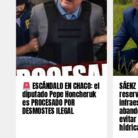
ESCÁNDALO EN CHACO: el
SÁENZ 
diputado Pepe Honcheruk
reserv
es PROCESADO POR
infrae
DESMOSTES ILEGAL
aband
evitar
hídric