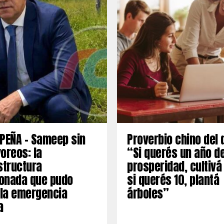
PEÑA – Sameep sin
Proverbio chino del 
oreos: la
“Si querés un año d
structura
prosperidad, cultivá
onada que pudo
si querés 10, plantá
 la emergencia
árboles”
a