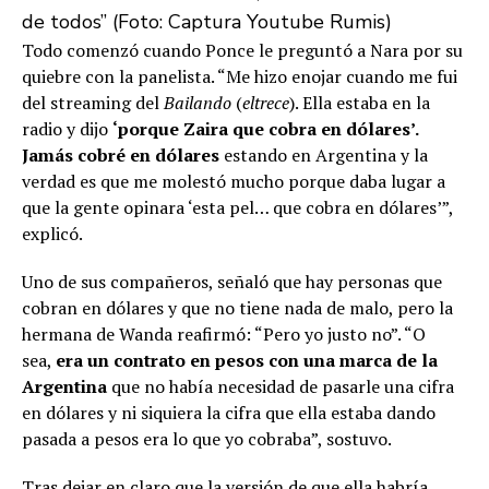
de todos” (Foto: Captura Youtube Rumis)
Todo comenzó cuando Ponce le preguntó a Nara por su
quiebre con la panelista. “Me hizo enojar cuando me fui
del streaming del
Bailando
(
eltrece
). Ella estaba en la
radio y dijo
‘porque
Zaira que cobra en dólares
’.
Jamás cobré en dólares
estando en Argentina y la
verdad es que me molestó mucho porque daba lugar a
que la gente opinara ‘esta pel… que cobra en dólares’”,
explicó.
Uno de sus compañeros, señaló que hay personas que
cobran en dólares y que no tiene nada de malo, pero la
hermana de Wanda reafirmó: “Pero yo justo no”. “O
sea,
era un contrato en pesos con una marca de la
Argentina
que no había necesidad de pasarle una cifra
en dólares y ni siquiera la cifra que ella estaba dando
pasada a pesos era lo que yo cobraba”, sostuvo.
Tras dejar en claro que la versión de que ella habría