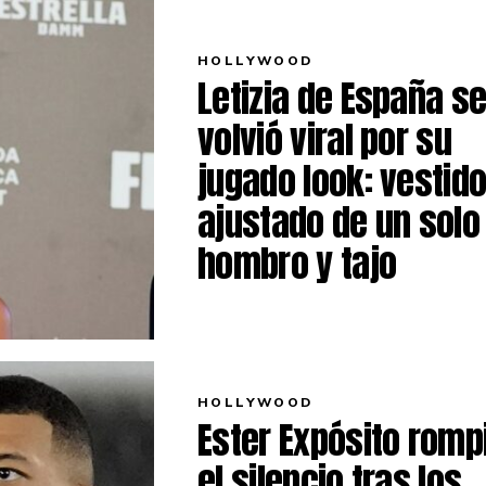
HOLLYWOOD
Letizia de España s
volvió viral por su
jugado look: vestid
ajustado de un solo
hombro y tajo
HOLLYWOOD
Ester Expósito romp
el silencio tras los