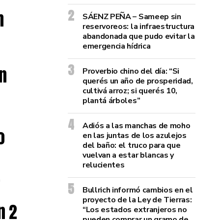
n
SÁENZ PEÑA – Sameep sin
reservoreos: la infraestructura
abandonada que pudo evitar la
emergencia hídrica
n
Proverbio chino del día: “Si
querés un año de prosperidad,
cultivá arroz; si querés 10,
plantá árboles”
Adiós a las manchas de moho
o
en las juntas de los azulejos
del baño: el truco para que
vuelvan a estar blancas y
relucientes
,
Bullrich informó cambios en el
proyecto de la Ley de Tierras:
n 2
“Los estados extranjeros no
pueden comprar un gramo de