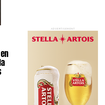
ADVERTISEMENT
 en
la
s