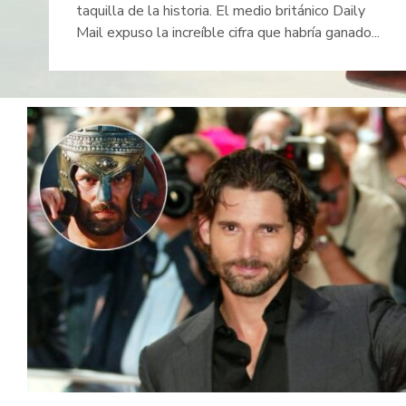
taquilla de la historia. El medio británico Daily
Mail expuso la increíble cifra que habría ganado...