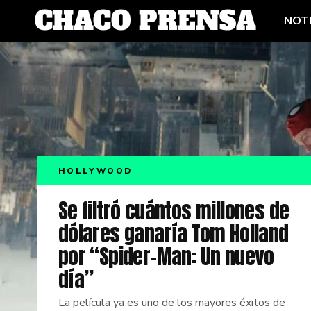
NOTI
HOLLYWOOD
Se filtró cuántos millones de
dólares ganaría Tom Holland
por “Spider-Man: Un nuevo
día”
La película ya es uno de los mayores éxitos de