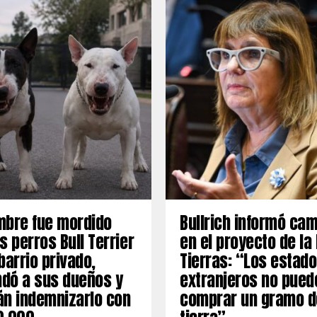
mbre fue mordido
Bullrich informó ca
s perros Bull Terrier
en el proyecto de la
barrio privado,
Tierras: “Los estad
dó a sus dueños y
extranjeros no pued
án indemnizarlo con
comprar un gramo d