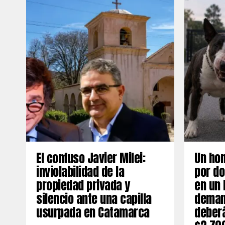
El confuso Javier Milei:
Un ho
inviolabilidad de la
por do
propiedad privada y
en un 
silencio ante una capilla
deman
usurpada en Catamarca
deber