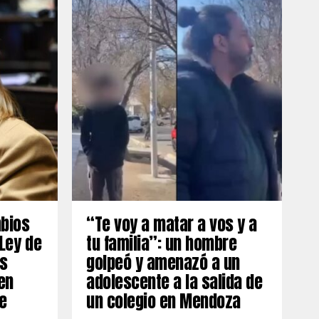
mbios
“Te voy a matar a vos y a
 Ley de
tu familia”: un hombre
os
golpeó y amenazó a un
en
adolescente a la salida de
e
un colegio en Mendoza