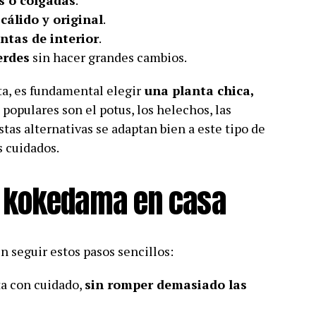
 o colgadas
.
 cálido y original
.
ntas de interior
.
erdes
sin hacer grandes cambios.
ta, es fundamental elegir
una planta chica,
 populares son el potus, los helechos, las
 Estas alternativas se adaptan bien a este tipo de
s cuidados.
 kokedama en casa
 seguir estos pasos sencillos:
ta con cuidado,
sin romper demasiado las