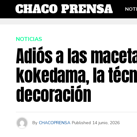
NOTI
NOTICIAS
Adiós a las macet
kokedama, la técn
decoración
By
CHACOPRENSA
Published
14 junio, 2026