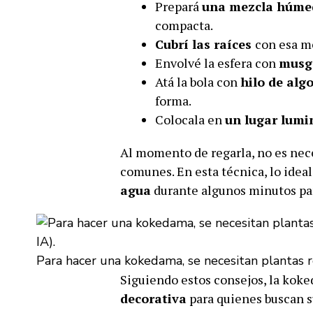
Prepará
una mezcla húmed
compacta.
Cubrí las raíces
con esa me
Envolvé la esfera con
musgo
Atá la bola con
hilo de alg
forma.
Colocala en
un lugar lumi
Al momento de regarla, no es nec
comunes. En esta técnica, lo idea
agua
durante algunos minutos par
Para hacer una kokedama, se necesitan plantas r
Siguiendo estos consejos, la ko
decorativa
para quienes buscan s