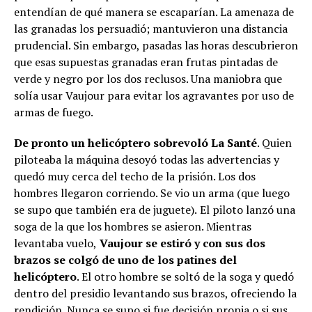
entendían de qué manera se escaparían. La amenaza de
las granadas los persuadió; mantuvieron una distancia
prudencial. Sin embargo, pasadas las horas descubrieron
que esas supuestas granadas eran frutas pintadas de
verde y negro por los dos reclusos. Una maniobra que
solía usar Vaujour para evitar los agravantes por uso de
armas de fuego.
De pronto un helicóptero sobrevoló La Santé
. Quien
piloteaba la máquina desoyó todas las advertencias y
quedó muy cerca del techo de la prisión. Los dos
hombres llegaron corriendo. Se vio un arma (que luego
se supo que también era de juguete).
El piloto lanzó una
soga de la que los hombres se asieron. Mientras
levantaba vuelo,
Vaujour se estiró y con sus dos
brazos se colgó de uno de los patines del
helicóptero
. El otro hombre se soltó de la soga y quedó
dentro del presidio levantando sus brazos, ofreciendo la
rendición. Nunca se supo si fue decisión propia o si sus