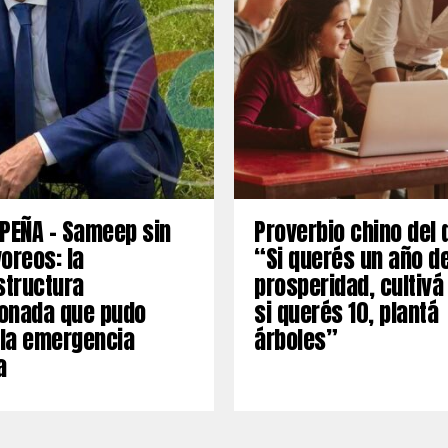
PEÑA – Sameep sin
Proverbio chino del 
oreos: la
“Si querés un año d
structura
prosperidad, cultivá
onada que pudo
si querés 10, plantá
 la emergencia
árboles”
a