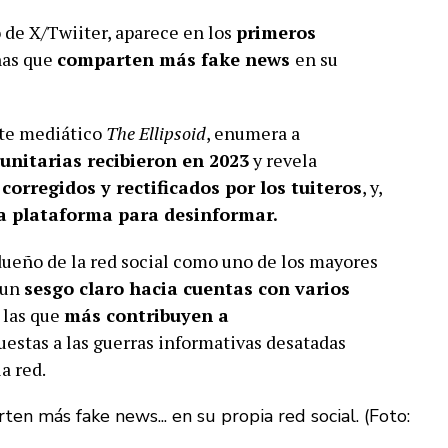
 de X/Twiiter, aparece en los
primeros
nas que
comparten más
fake news
en su
nte mediático
The Ellipsoid
, enumera a
nitarias recibieron en 2023
y revela
corregidos y rectificados por los tuiteros
, y,
la plataforma para
desinformar
.
 dueño de la red social como uno de los mayores
e un
sesgo claro hacia cuentas con varios
 las que
más contribuyen a
uestas a las guerras informativas desatadas
a red.