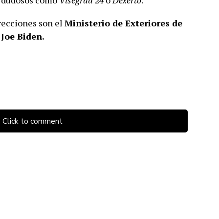
s dudosos como
Visegrad 24
o
Dexerto
.
recciones son el
Ministerio de Exteriores de
,
Joe Biden
.
Click to comment