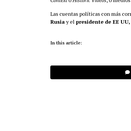
Context
o
Historic Videos
, o medio
Las cuentas políticas con más cor
Rusia
y el
presidente de EE UU
In this article: