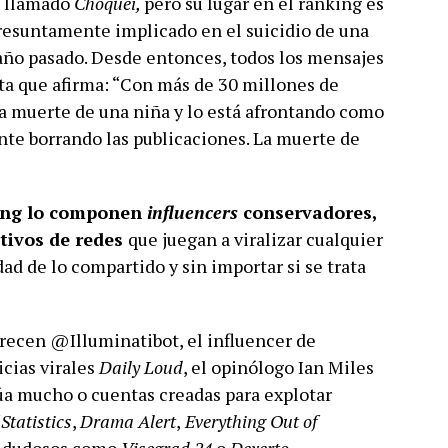
o llamado
Choquei,
pero su lugar en el ránking es
resuntamente implicado en el suicidio de una
año pasado. Desde entonces, todos los mensajes
ta que afirma: “Con más de 30 millones de
a muerte de una niña y lo está afrontando como
nte borrando las publicaciones. La muerte de
king lo componen
influencers
conservadores,
tivos de redes
que juegan a viralizar cualquier
ad de lo compartido y sin importar si se trata
recen @Illuminatibot, el influencer de
cias virales
Daily Loud
, el opinólogo Ian Miles
a mucho o cuentas creadas para explotar
Statistics
,
Drama Alert
,
Everything Out of