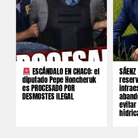
ESCÁNDALO EN CHACO: el
SÁENZ 
diputado Pepe Honcheruk
reserv
es PROCESADO POR
infrae
DESMOSTES ILEGAL
aband
evitar
hídric