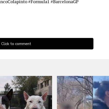
ancoColapinto #Formula1 #BarcelonaGP
Click to comment