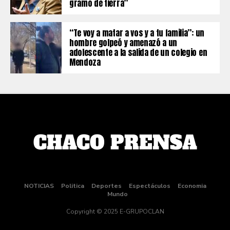
gramo de tierra”
“Te voy a matar a vos y a tu familia”: un
hombre golpeó y amenazó a un
adolescente a la salida de un colegio en
Mendoza
NOTICIAS
Politica
Deportes
Espectáculos
Economia
Mundo
Copyright © 2025 E-GRUPOCLAN