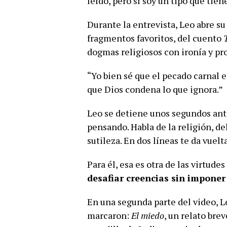
leído, pero sí soy un tipo que ti
Durante la entrevista, Leo abre s
fragmentos favoritos, del cuento
dogmas religiosos con ironía y pr
“Yo bien sé que el pecado carnal e
que Dios condena lo que ignora.”
Leo se detiene unos segundos ante
pensando. Habla de la religión, d
sutileza. En dos líneas te da vuelt
Para él, esa es otra de las virtude
desafiar creencias sin impone
En una segunda parte del video, L
marcaron:
El miedo
, un relato bre