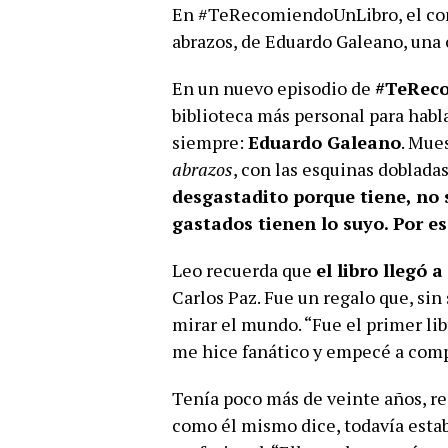
En #TeRecomiendoUnLibro, el cond
abrazos, de Eduardo Galeano, una
En un nuevo episodio de
#TeRec
biblioteca más personal para habl
siempre:
Eduardo Galeano
. Mue
abrazos
, con las esquinas doblada
desgastadito porque tiene, no sé
gastados tienen lo suyo. Por es
Leo recuerda que
el libro llegó 
Carlos Paz. Fue un regalo que, sin
mirar el mundo. “Fue el primer lib
me hice fanático y empecé a compr
Tenía poco más de veinte años, re
como él mismo dice, todavía est