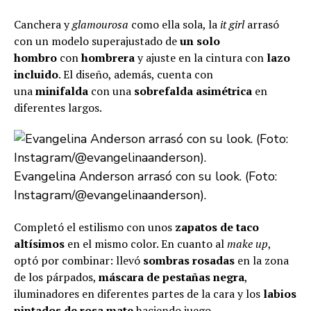
Canchera y
glamourosa
como ella sola, la
it girl
arrasó
con un modelo superajustado de
un solo
hombro
con
hombrera
y ajuste en la cintura con
lazo
incluido
. El diseño, además, cuenta con
una
minifalda
con una
sobrefalda asimétrica
en
diferentes largos.
Evangelina Anderson arrasó con su look. (Foto:
Instagram/@evangelinaanderson).
Completó el estilismo con unos
zapatos de taco
altísimos
en el mismo color. En cuanto al
make up
,
optó por combinar: llevó
sombras rosadas
en la zona
de los párpados,
máscara de pestañas negra
,
iluminadores en diferentes partes de la cara y los
labios
pintados de rosa mate
haciendo juego.