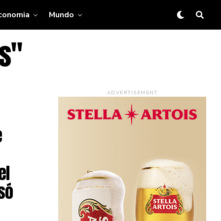
conomia
Mundo
os"
ADVERTISEMENT
e
el
só