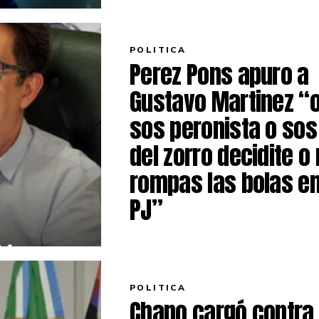
POLITICA
Perez Pons apuro a
Gustavo Martinez “
sos peronista o sos
del zorro decidite o
rompas las bolas en
PJ”
POLITICA
Chapo cargó contra