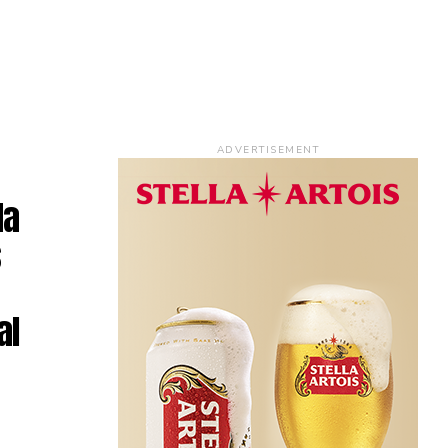
ADVERTISEMENT
da
s
al