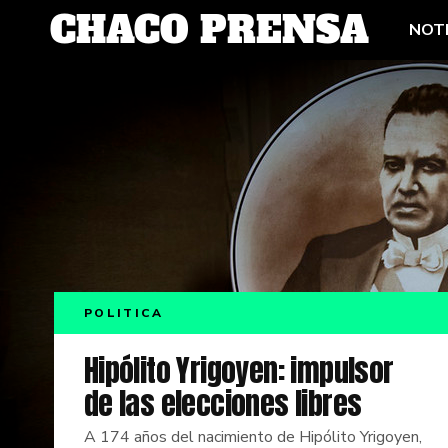
NOTI
POLITICA
Hipólito Yrigoyen: impulsor
de las elecciones libres
A 174 años del nacimiento de Hipólito Yrigoyen,