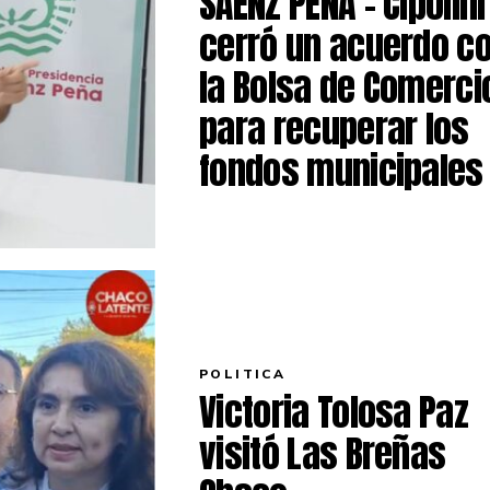
SÁENZ PEÑA – Cipolini
cerró un acuerdo c
la Bolsa de Comerci
para recuperar los
fondos municipales
POLITICA
Victoria Tolosa Paz
visitó Las Breñas