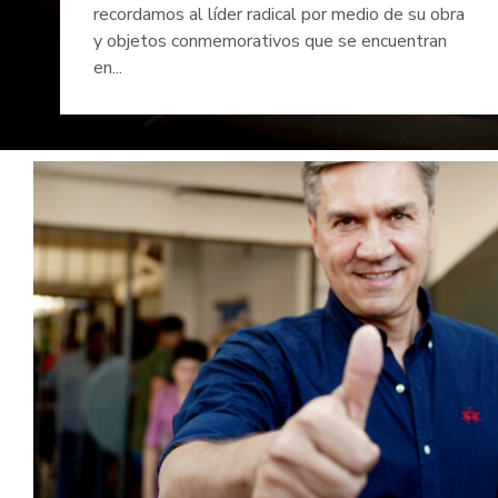
recordamos al líder radical por medio de su obra
y objetos conmemorativos que se encuentran
en...