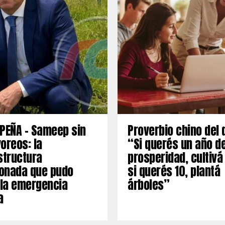
PEÑA – Sameep sin
Proverbio chino del 
oreos: la
“Si querés un año d
structura
prosperidad, cultivá
onada que pudo
si querés 10, plantá
 la emergencia
árboles”
a