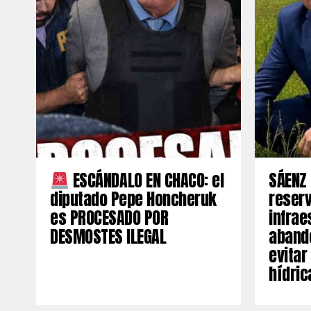
ESCÁNDALO EN CHACO: el
SÁENZ 
diputado Pepe Honcheruk
reserv
es PROCESADO POR
infrae
DESMOSTES ILEGAL
aband
evitar
hídric