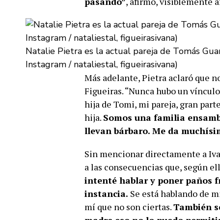
pasando”
, afirmó, visiblemente a
Natalie Pietra es la actual pareja de Tomás Guarr
Instagram / nataliestal, figueirasivana)
Más adelante, Pietra aclaró que 
Figueiras. “Nunca hubo un vínculo”
hija de Tomi, mi pareja, gran par
hija.
Somos una familia ensambla
llevan bárbaro. Me da muchísi
Sin mencionar directamente a Ivan
a las consecuencias que, según ella
intenté hablar y poner paños fr
instancia.
Se está hablando de mi
mí que no son ciertas.
También s