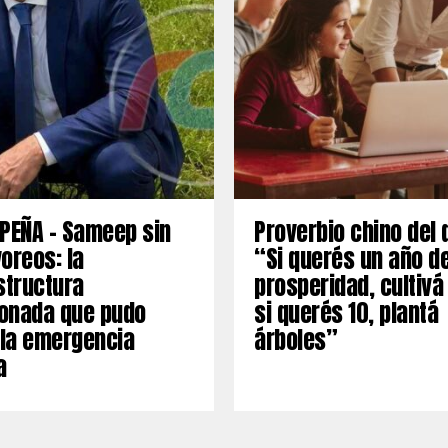
PEÑA – Sameep sin
Proverbio chino del 
oreos: la
“Si querés un año d
structura
prosperidad, cultivá
onada que pudo
si querés 10, plantá
 la emergencia
árboles”
a