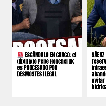
ESCÁNDALO EN CHACO: el
SÁENZ 
diputado Pepe Honcheruk
reserv
es PROCESADO POR
infrae
DESMOSTES ILEGAL
aband
evitar
hídric