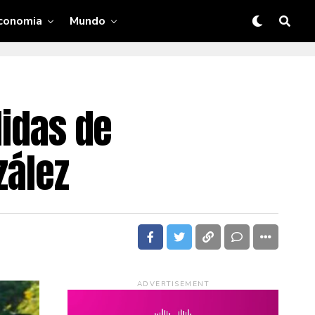
conomia
Mundo
didas de
zález
ADVERTISEMENT