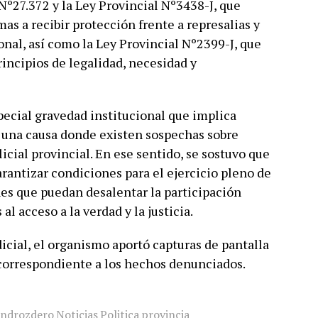
Nº27.372 y la Ley Provincial Nº3438-J, que
as a recibir protección frente a represalias y
onal, así como la Ley Provincial Nº2399-J, que
principios de legalidad, necesidad y
ecial gravedad institucional que implica
n una causa donde existen sospechas sobre
licial provincial. En ese sentido, se sostuvo que
arantizar condiciones para el ejercicio pleno de
ones que puedan desalentar la participación
l acceso a la verdad y la justicia.
icial, el organismo aportó capturas de pantalla
 correspondiente a los hechos denunciados.
androzdero
Noticias
Politica
provincia
,
,
,