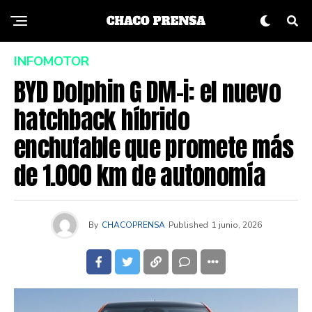
INFOMOTOR
BYD Dolphin G DM-i: el nuevo
hatchback híbrido
enchufable que promete más
de 1.000 km de autonomía
By
CHACOPRENSA
Published
1 junio, 2026