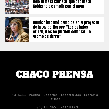
dejó firme la cautelar que ordena al
Gobierno a cumplir con el pago
Bullrich informó cambios en el proyecto
de la Ley de Tierras: “Los estados
extranjeros no pueden comprar un
gramo de tierra”
NOTICIAS
Politica
Deportes
Espectáculos
Economia
Mundo
Copyright © 2025 E-GRUPOCLAN