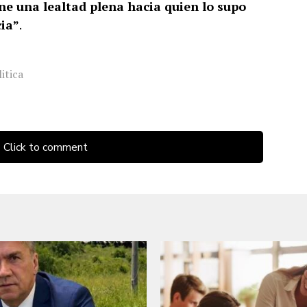
ene una lealtad plena hacia quien lo supo
cia”
.
itica
Click to comment