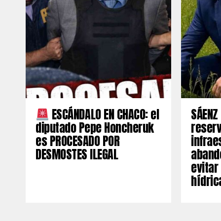
ESCÁNDALO EN CHACO: el
SÁENZ 
diputado Pepe Honcheruk
reserv
es PROCESADO POR
infrae
DESMOSTES ILEGAL
aband
evitar
hídric