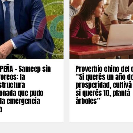
PEÑA – Sameep sin
Proverbio chino del 
oreos: la
“Si querés un año d
structura
prosperidad, cultivá
onada que pudo
si querés 10, plantá
 la emergencia
árboles”
a