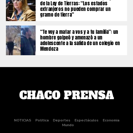
de la Ley de Tierras: “Los estados
extranjeros no pueden comprar un
gramo de tierra”
“Te voy a matar a vos y a tu familia”: un
hombre golpeó y amenazó a un
adolescente a la salida de un colegio en
Mendoza
NOTICIAS
Politica
Deportes
Espectáculos
Economia
Mundo