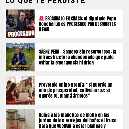
LO QUE TE PERDISTE
ESCÁNDALO EN CHACO: el diputado Pepe
Honcheruk es PROCESADO POR DESMOSTES
ILEGAL
SÁENZ PEÑA – Sameep sin reservoreos: la
infraestructura abandonada que pudo
evitar la emergencia hídrica
Proverbio chino del día: “Si querés un
año de prosperidad, cultivá arroz; si
querés 10, plantá árboles”
Adiós a las manchas de moho en las
juntas de los azulejos del baño: el truco
para que vuelvan a estar blancas y