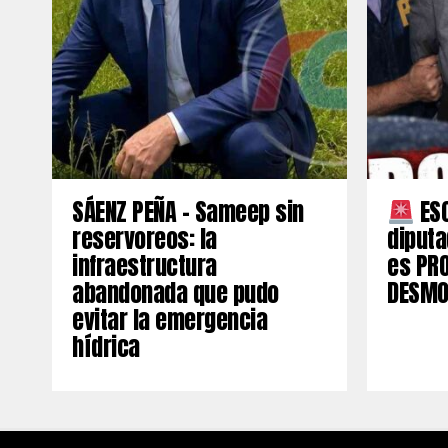
SÁENZ PEÑA – Sameep sin
ESC
reservoreos: la
diput
infraestructura
es PR
abandonada que pudo
DESMO
evitar la emergencia
hídrica