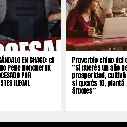
ÁNDALO EN CHACO: el
Proverbio chino del 
ado Pepe Honcheruk
“Si querés un año d
OCESADO POR
prosperidad, cultivá
STES ILEGAL
si querés 10, plantá
árboles”