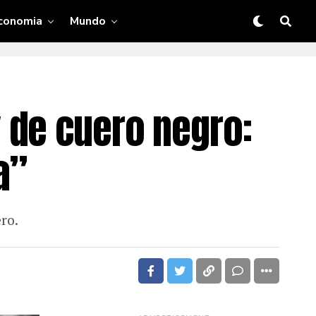
conomia
Mundo
 de cuero negro:
a”
ro.