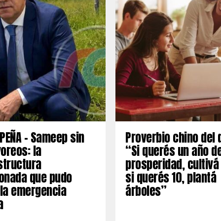
PEÑA – Sameep sin
Proverbio chino del 
oreos: la
“Si querés un año d
structura
prosperidad, cultivá
onada que pudo
si querés 10, plantá
 la emergencia
árboles”
a