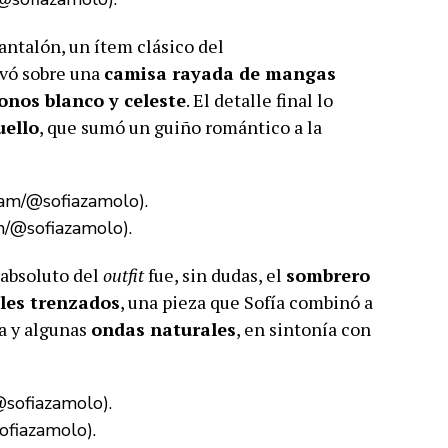
antalón, un ítem clásico del
evó sobre una
camisa rayada de mangas
onos blanco y celeste
. El detalle final lo
uello
, que sumó un guiño romántico a la
m/@sofiazamolo).
 absoluto del
outfit
fue, sin dudas, el
sombrero
lles trenzados
, una pieza que Sofía combinó a
a y algunas
ondas naturales
, en sintonía con
ofiazamolo).