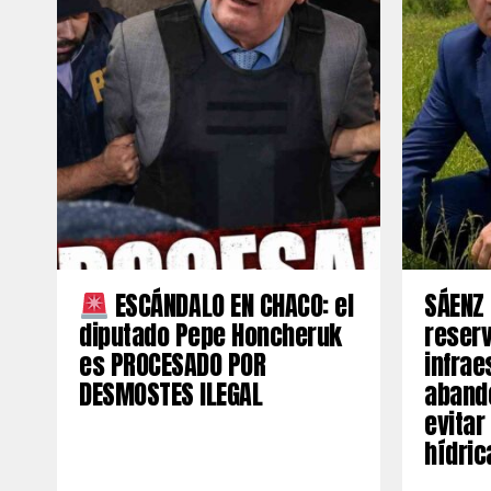
ESCÁNDALO EN CHACO: el
SÁENZ 
diputado Pepe Honcheruk
reserv
es PROCESADO POR
infrae
DESMOSTES ILEGAL
aband
evitar
hídric