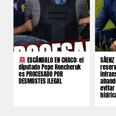
ESCÁNDALO EN CHACO: el
SÁENZ 
diputado Pepe Honcheruk
reserv
es PROCESADO POR
infrae
DESMOSTES ILEGAL
aband
evitar
hídric