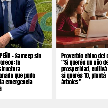
PEÑA – Sameep sin
Proverbio chino del 
oreos: la
“Si querés un año d
structura
prosperidad, cultivá
onada que pudo
si querés 10, plantá
 la emergencia
árboles”
a