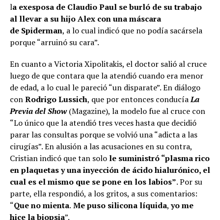
l
a exesposa de Claudio Paul se burló de su trabajo
al llevar a su hijo Alex con una máscara
de
Spiderman
, a lo cual indicó que no podía sacársela
porque “arruinó su cara”.
En cuanto a Victoria Xipolitakis, el doctor salió al cruce
luego de que contara que la atendió cuando era menor
de edad, a lo cual le pareció “un disparate”. En diálogo
con
Rodrigo Lussich
, que por entonces conducía
La
Previa del Show
(Magazine), la modelo fue al cruce con
“Lo único que la atendió tres veces hasta que decidió
parar las consultas porque se volvió una “adicta a las
cirugías”. En alusión a las acusaciones en su contra,
Cristian indicó que tan solo
le suministró “plasma rico
en plaquetas y una inyección de ácido hialurónico, el
cual es el mismo que se pone en los labios”
. Por su
parte, ella respondió, a los gritos, a sus comentarios:
“
Que no mienta
.
Me puso silicona líquida
,
yo me
hice la biopsia
”.