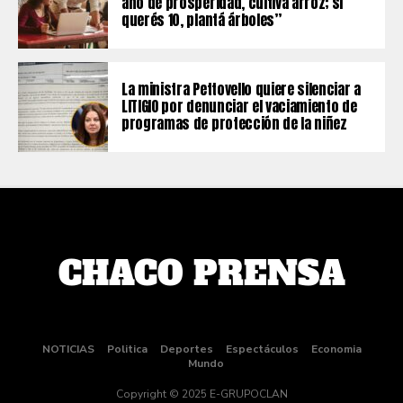
año de prosperidad, cultivá arroz; si
querés 10, plantá árboles”
La ministra Pettovello quiere silenciar a
LITIGIO por denunciar el vaciamiento de
programas de protección de la niñez
NOTICIAS
Politica
Deportes
Espectáculos
Economia
Mundo
Copyright © 2025 E-GRUPOCLAN