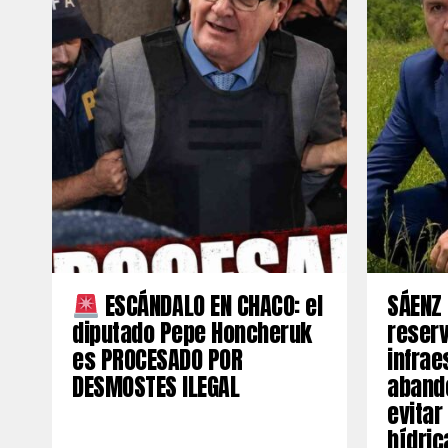
ESCÁNDALO EN CHACO: el
SÁENZ 
diputado Pepe Honcheruk
reserv
es PROCESADO POR
infrae
DESMOSTES ILEGAL
aband
evitar
hídric