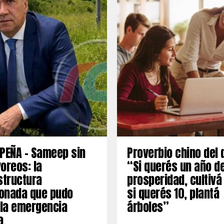
PEÑA – Sameep sin
Proverbio chino del 
oreos: la
“Si querés un año d
structura
prosperidad, cultivá
onada que pudo
si querés 10, plantá
 la emergencia
árboles”
a