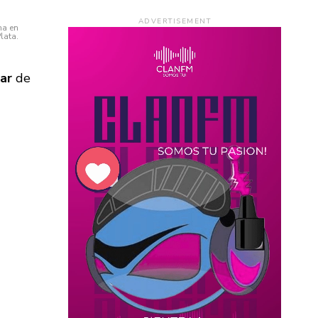
ADVERTISEMENT
na en
lata.
lar
de