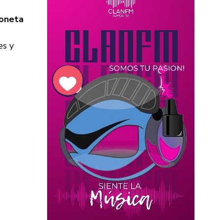
ioneta
es y