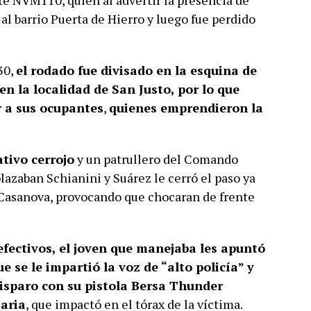
te NVM110, quien al advertir la presencia de
al barrio Puerta de Hierro y luego fue perdido
30,
el rodado fue divisado en la esquina de
n la localidad de San Justo, por lo que
r a sus ocupantes
,
quienes emprendieron la
tivo cerrojo
y un patrullero del Comando
plazaban Schianini y Suárez le cerró el paso ya
o Casanova, provocando que chocaran de frente
 efectivos, el joven que manejaba les apuntó
e se le impartió la voz de “alto policía” y
disparo con su pistola Bersa Thunder
taria
, que impactó en el tórax de la víctima.