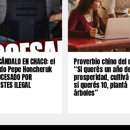
ÁNDALO EN CHACO: el
Proverbio chino del 
ado Pepe Honcheruk
“Si querés un año d
OCESADO POR
prosperidad, cultivá
STES ILEGAL
si querés 10, plantá
árboles”