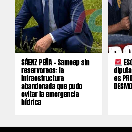
SÁENZ PEÑA – Sameep sin
ESC
reservoreos: la
diput
infraestructura
es PR
abandonada que pudo
DESMO
evitar la emergencia
hídrica