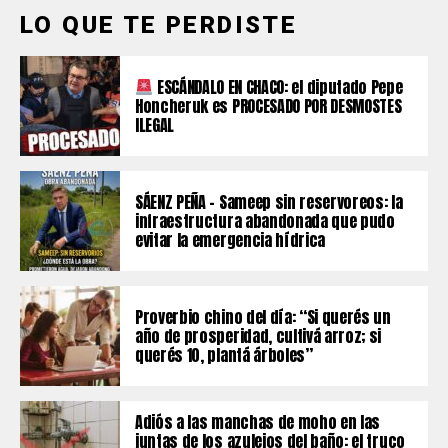
LO QUE TE PERDISTE
ESCÁNDALO EN CHACO: el diputado Pepe
Honcheruk es PROCESADO POR DESMOSTES
ILEGAL
SÁENZ PEÑA – Sameep sin reservoreos: la
infraestructura abandonada que pudo
evitar la emergencia hídrica
Proverbio chino del día: “Si querés un
año de prosperidad, cultivá arroz; si
querés 10, plantá árboles”
Adiós a las manchas de moho en las
juntas de los azulejos del baño: el truco