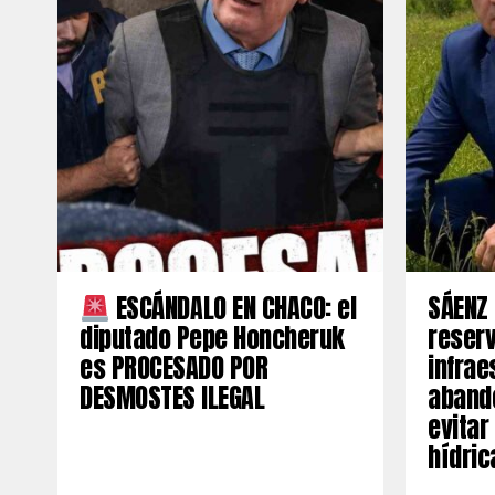
ESCÁNDALO EN CHACO: el
SÁENZ 
diputado Pepe Honcheruk
reserv
es PROCESADO POR
infrae
DESMOSTES ILEGAL
aband
evitar
hídric