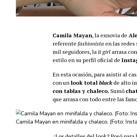
Camila Mayan
, la exnovia de
Ale
referente
fashionista
en las redes
mil seguidores, la
it girl
arrasa co
estilo en su perfil oficial de
Inst
En esta ocasión, para asistir al c
con un
look total
black
de alto i
con tablas y chaleco.
Sumó
cha
que arrasa con todo entre las famo
Camila Mayan en minifalda y chaleco. (Foto: In
¿Los detalles del look? Posó para