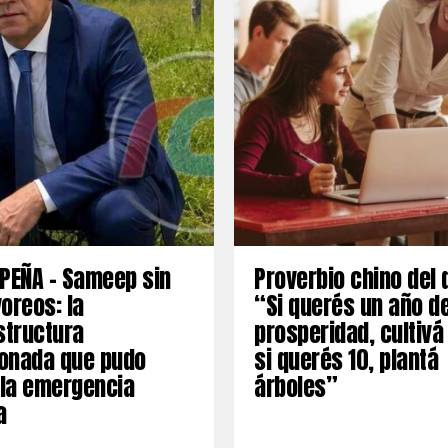
PEÑA – Sameep sin
Proverbio chino del 
oreos: la
“Si querés un año d
structura
prosperidad, cultivá
onada que pudo
si querés 10, plantá
 la emergencia
árboles”
a