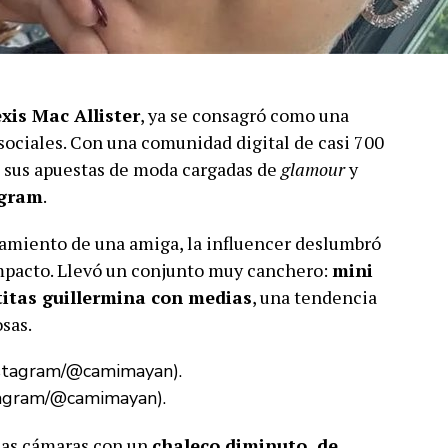
xis Mac Allister
, ya se consagró como una
 sociales. Con una comunidad digital de casi 700
n sus apuestas de moda cargadas de
glamour
y
agram
.
asamiento de una amiga, la influencer deslumbró
mpacto. Llevó un conjunto muy canchero:
mini
titas guillermina con medias
, una tendencia
sas.
stagram/@camimayan).
 las cámaras con un
chaleco diminuto, de