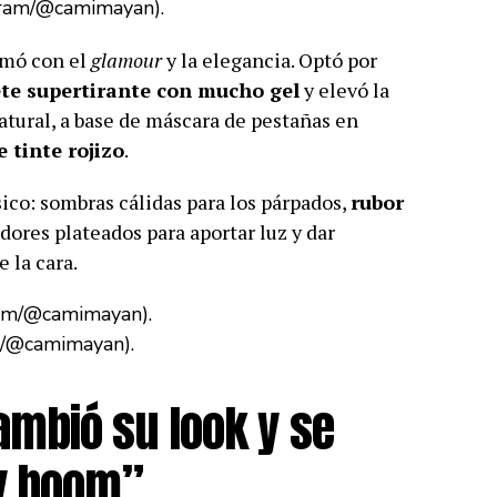
agram/@camimayan).
imó con el
glamour
y la elegancia. Optó por
te supertirante con mucho gel
y elevó la
tural, a base de máscara de pestañas en
e tinte rojizo
.
ico: sombras cálidas para los párpados,
rubor
ores plateados para aportar luz y dar
e la cara.
m/@camimayan).
mbió su look y se
y boom”