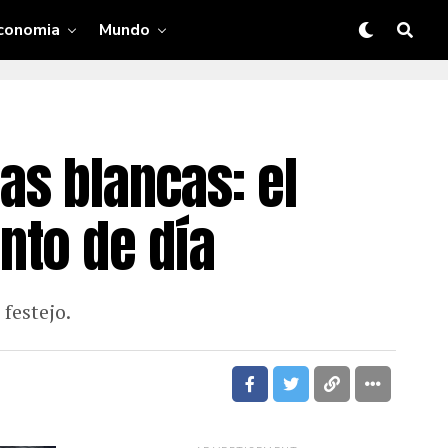
conomia
Mundo
as blancas: el
nto de día
festejo.