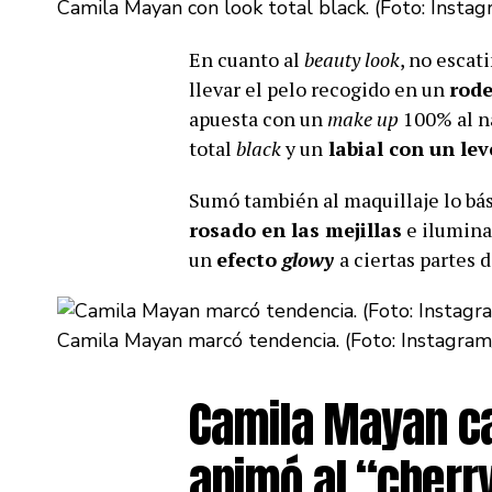
Camila Mayan con look total black. (Foto: Inst
En cuanto al
beauty look
, no escat
llevar el pelo recogido en un
rode
apuesta con un
make up
100% al na
total
black
y un
labial con un lev
Sumó también al maquillaje lo bás
rosado en las mejillas
e iluminad
un
efecto
glowy
a ciertas partes d
Camila Mayan marcó tendencia. (Foto: Instagra
Camila Mayan ca
animó al “cherr