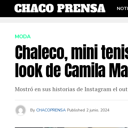
NOTI
MODA
Chaleco, mini teni
look de Camila Ma
Mostró en sus historias de Instagram el outf
By
CHACOPRENSA
Published
2 junio, 2024